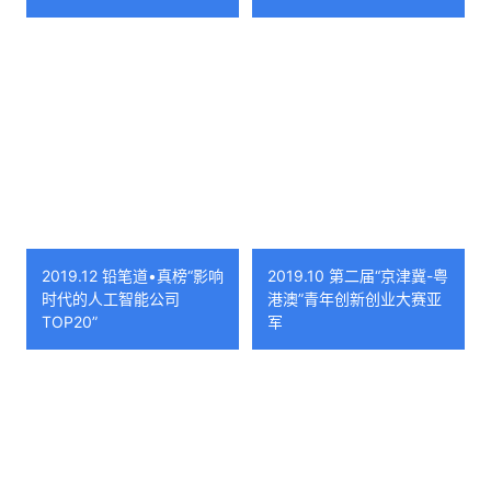
2019.12 铅笔道•真榜“影响
2019.10 第二届“京津冀-粤
时代的人工智能公司
港澳”青年创新创业大赛亚
TOP20”
军