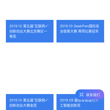
2019.10 第五届“互联网+”
2019.10 GeekPwn国际安
创新创业大赛北京赛区一
全极客大赛 两项比赛冠军
热线咨询
等奖
400-803-1001
邮件咨询
contact@realai.ai
留言咨询
在线表单沟通需
求
联系我们
2019.10 第五届“互联网+”
2019.09 最佳零售银行人
创新创业大赛金奖
工智能创新奖