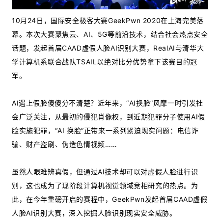
10月24日，国际安全极客大赛GeekPwn 2020在上海完美落
幕。本次大赛聚焦云、AI、5G等前沿技术，结合社会热点安全
话题，发起首届CAAD虚假人脸AI识别大赛，RealAI与清华大
学计算机系联合战队TSAIL以绝对比分优势拿下该赛目的冠
军。
AI遇上假脸傻傻分不清楚？近年来，“AI换脸”风靡一时引发社
会广泛关注，从最初的侵犯肖像权，到近期犯罪分子使用AI假
脸实施犯罪，“AI 换脸”正带来一系列紧迫现实问题：电信诈
骗、财产盗刷、伪造色情视频……
虽然人眼难辨真假，但通过AI技术却可以对虚假人脸进行识
别，这也成为了现阶段计算机视觉领域竞相研究的热点。为
此，在今年重磅开启的赛程中，GeekPwn发起首届CAAD虚假
人脸AI识别大赛，深入挖掘人脸识别现实安全威胁。