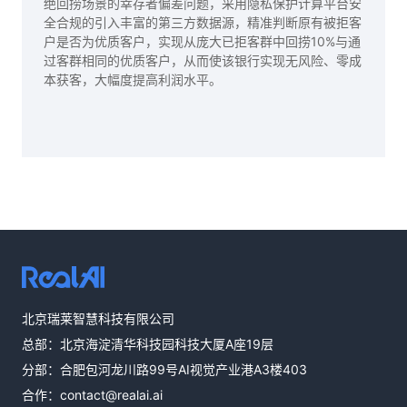
绝回捞场景的幸存者偏差问题，采用隐私保护计算平台安
全合规的引入丰富的第三方数据源，精准判断原有被拒客
户是否为优质客户，实现从庞大已拒客群中回捞10%与通
过客群相同的优质客户，从而使该银行实现无风险、零成
本获客，大幅度提高利润水平。
热线咨询
北京瑞莱智慧科技有限公司
400-803-1001
总部：北京海淀清华科技园科技大厦A座19层
邮件咨询
分部：合肥包河龙川路99号AI视觉产业港A3楼403
contact@realai.ai
合作：
contact@realai.ai