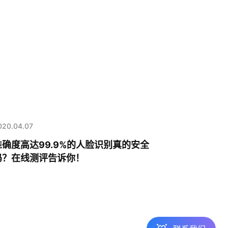
热线咨询
400-803-1001
020.04.07
邮件咨询
准确度高达99.9%的人脸识别真的安全
contact@realai.ai
吗？在线测评告诉你！
留言咨询
在线表单沟通需求