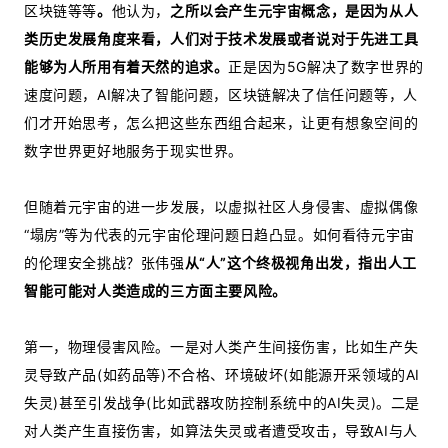
区块链等等
。
他认为，
之所以会产生元宇宙概念，
是
因为从人
类历史发展角度来看，人们对于技术
发展或者说
对于
先进
工具
能够为人所用
有着天然的追求
。
正是因为5G解决了数字世界的
速度问题，AI解决了智能问题，区块链解决了信任问题等，人
们才开始思考，怎么把这些东西组合起来，让更有想象空间的
数字世界更好地服务于现实世界。
但随着元宇宙的进一步发展，以虚拟社区人身侵害、虚拟偶像
“塌房”等为代表的元宇宙伦理问题日趋凸显。如何看待元宇宙
的伦理安全挑战？张伟强
从“人”这个终极
视角出发，指出人工
智能可能对人类造成的三方面
主要
风险。
第一，物理侵害风险。一是对人类产生间接伤害，比如生产失
灵导致产品(如药品等)不合格、环境破坏(如能源开采领域的AI
失灵)甚至引发战争(比如武器攻防控制系统中的AI失灵)。二是
对人类产生直接伤害，如算法失灵或者遭受攻击，导致AI与人