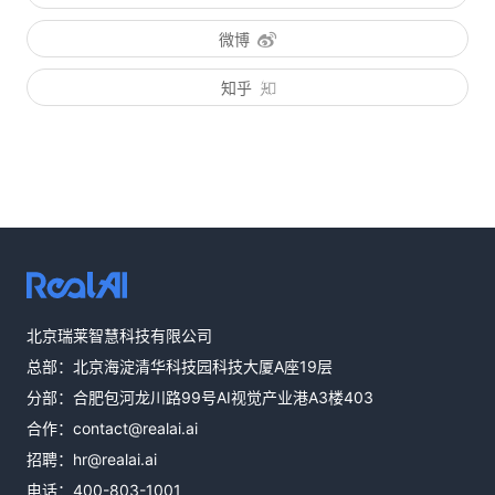
微博
知乎
热线咨询
北京瑞莱智慧科技有限公司
400-803-1001
总部：北京海淀清华科技园科技大厦A座19层
邮件咨询
分部：合肥包河龙川路99号AI视觉产业港A3楼403
contact@realai.ai
合作：
contact@realai.ai
留言咨询
招聘：
hr@realai.ai
在线表单沟通需
电话：
400-803-1001