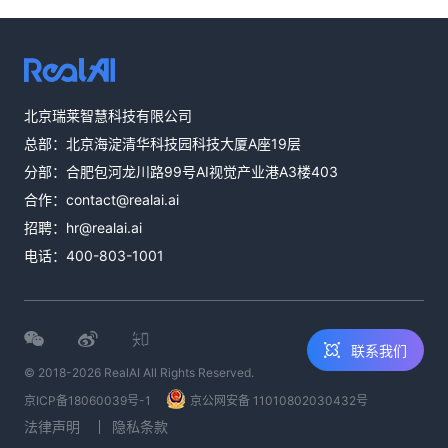
热线咨询
北京瑞莱智慧科技有限公司
400-803-1001
总部：北京海淀清华科技园科技大厦A座19层
邮件咨询
分部：合肥包河龙川路99号AI视觉产业港A3楼403
contact@realai.ai
合作：
contact@realai.ai
留言咨询
招聘：
hr@realai.ai
在线表单沟通需
电话：
400-803-1001
求
联系我们
© 2018-2026 RealAI All Rights Reserved.
京ICP备18060039号-1
京公网安备 11010802030432号
法律声明
隐私条款