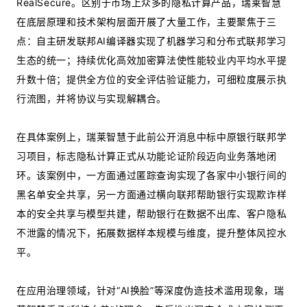
RealSecure。区别于市场上众多的隐私计算产品，瑞莱智慧
在底层原理和技术架构层面开展了大量工作，主要聚焦于三
点：自主研发联邦AI编译器实现了机器学习和分布式联邦学习
生态的统一；持续优化高效加密算法使性能较业内平均水平提
升数十倍；提供全方位的安全评估验证能力，可细粒度展示执
行流图，并将协议与实现解耦合。
在具体案例上，瑞莱智慧于此前公开消息中标中原银行联邦学
习项目，标志隐私计算正式从功能论证阶段迈向业务落地闭
环。该案例中，一方面通过匿踪查询实现了各家中小银行间的
黑名单安全共享，另一方面通过横向联邦帮助银行实现欺诈样
本的安全共享与模型共建，帮助银行在数据不出库、客户隐私
不泄露的情况下，拓展数据样本规模与维度，提升整体风控水
平。
在应用治理领域，针对“AI换脸”等深度伪造技术滥用现象，瑞