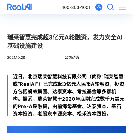
400-803-1001
瑞莱智慧完成超3亿元A轮融资，发力安全AI
基础设施建设
2021.10.28
公司动态
近日，北京瑞莱智慧科技有限公司（简称“瑞莱智慧”
或“RealAI”）已完成超3亿元人民币A轮融资，投资
方包括蚂蚁集团、达泰资本、考拉基金等多家机
构。据悉，瑞莱智慧于2020年底刚完成数千万美元
的Pre-A轮融资，由前海母基金、达泰资本、基石
资本投资，老股东卓源资本、松禾资本跟投。