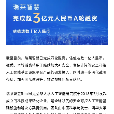
截至目前，瑞莱智慧已完成四轮融资，估值达数十亿人民币。
据悉，本轮融资将用于继续加大AI安全、隐私计算等安全可控
人工智能基础设施平台产品的研发投入，同时进一步深化战略
布局、加强团队建设等，推动规模化场景落地。
瑞莱智慧RealAI是清华大学人工智能研究院于2018年7月发起
成立的科技成果转化企业，是全球领先的安全可控人工智能基
础设施和解决方案提供商。团队由中国科学院院士、清华大学