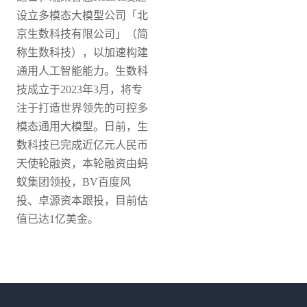
设立多模态大模型公司「北
京生数科技有限公司」（简
称生数科技），以加速构建
通用人工智能能力。
生数科
技成立于2023年3月，将专
注于打造世界领先的可控多
模态通用大模型。日前，生
数科技已完成近亿元人民币
天使轮融资，本轮融资由蚂
蚁集团领投，BV百度风
投、卓源资本跟投，目前估
值已达1亿美金。