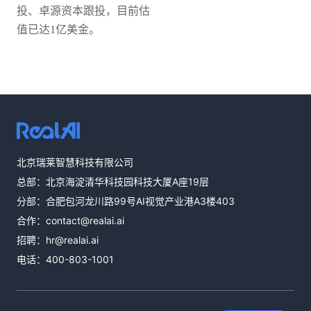
投、卓源资本跟投，目前估
值已达1亿美金。
热线咨询
北京瑞莱智慧科技有限公司
400-803-1001
总部：北京海淀清华科技园科技大厦A座19层
邮件咨询
分部：合肥包河龙川路99号AI视觉产业港A3楼403
contact@realai.ai
合作：
contact@realai.ai
留言咨询
招聘：
hr@realai.ai
在线表单沟通需
电话：
400-803-1001
求