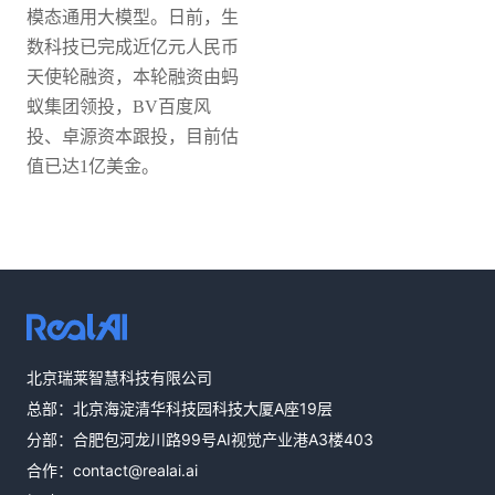
模态通用大模型。日前，生
数科技已完成近亿元人民币
天使轮融资，本轮融资由蚂
蚁集团领投，BV百度风
投、卓源资本跟投，目前估
值已达1亿美金。
热线咨询
北京瑞莱智慧科技有限公司
400-803-1001
总部：北京海淀清华科技园科技大厦A座19层
邮件咨询
分部：合肥包河龙川路99号AI视觉产业港A3楼403
contact@realai.ai
合作：
contact@realai.ai