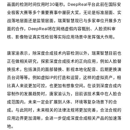
画面的检测时间仅用时30毫秒。DeepReal平台此前在国际安
全极客大赛等多个重要赛事中屡获大奖，无论是标准层面、实
战落地层面还是监管层面，瑞莱智慧现已与多家单位开展多方
面的合作，DeepReal将在网络虚假内容甄别、人脸资料审
核、影像物证真实性检验等实际应用场景中发挥强大作用。
唐家渝表示，除深度合成技术内容检测以外，瑞莱智慧目前也
正在做相关研究，探索深度合成技术的正向应用，例如人脸替
换技术，包括演员的面部替换、影视本地化配音、后期更换演
员台词等等。例如虚拟IP的打造和运营，这样的虚拟资产，相
比真人来说更加可控，也更加有想象空间。在谈到深度合成内
容制作的发展趋势时，唐家渝认为，目前该技术集中在人脸合
成范围内，未来一定会扩展到人体、环境等复杂场景下的合
成。与此同时，未来相关的法律法规将更加完善，合法合规的
应用边界更加清晰，会进一步促成深度合成相关产品的加速落
地。