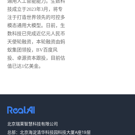
通用人工智能能力。
生数科
技成立于2023年3月，将专
注于打造世界领先的可控多
模态通用大模型。日前，生
数科技已完成近亿元人民币
天使轮融资，本轮融资由蚂
蚁集团领投，BV百度风
投、卓源资本跟投，目前估
值已达1亿美金。
热线咨询
北京瑞莱智慧科技有限公司
400-803-1001
总部：北京海淀清华科技园科技大厦A座19层