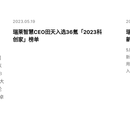
2023.05.19
2
瑞莱智慧CEO田天入选36氪「2023科
创家」榜单
新
5
新
司
用
以
入
3
大
轮
卓