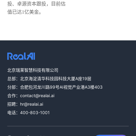
投、卓源资本跟投，目前估
值已达1亿美金。
热线咨询
北京瑞莱智慧科技有限公司
400-803-1001
总部：北京海淀清华科技园科技大厦A座19层
邮件咨询
分部：合肥包河龙川路99号AI视觉产业港A3楼403
contact@realai.ai
合作：
contact@realai.ai
留言咨询
招聘：
hr@realai.ai
在线表单沟通需
电话：
400-803-1001
求