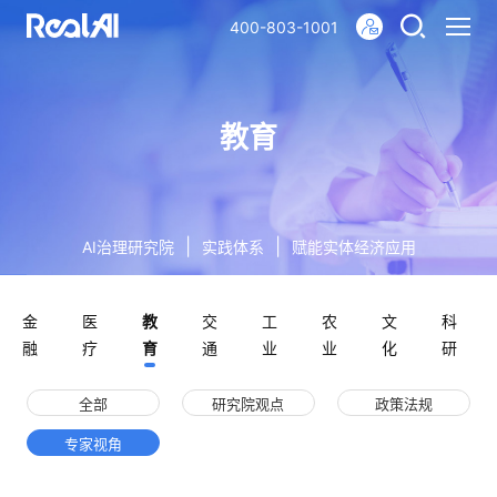
400-803-1001
教育
|
|
AI治理研究院
实践体系
赋能实体经济应用
金
医
教
交
工
农
文
科
融
疗
育
通
业
业
化
研
全部
研究院观点
政策法规
专家视角