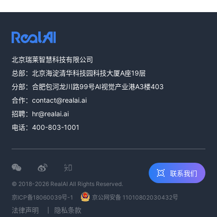
热线咨询
北京瑞莱智慧科技有限公司
400-803-1001
总部：北京海淀清华科技园科技大厦A座19层
邮件咨询
分部：合肥包河龙川路99号AI视觉产业港A3楼403
contact@realai.ai
合作：
contact@realai.ai
留言咨询
招聘：
hr@realai.ai
在线表单沟通需
电话：
400-803-1001
求
联系我们
© 2018-2026 RealAI All Rights Reserved.
京ICP备18060039号-1
京公网安备 11010802030432号
法律声明
隐私条款