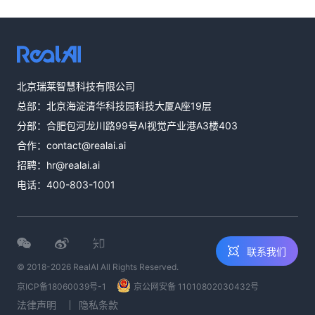
热线咨询
北京瑞莱智慧科技有限公司
400-803-1001
总部：北京海淀清华科技园科技大厦A座19层
邮件咨询
分部：合肥包河龙川路99号AI视觉产业港A3楼403
contact@realai.ai
合作：
contact@realai.ai
留言咨询
招聘：
hr@realai.ai
在线表单沟通需
电话：
400-803-1001
求
联系我们
© 2018-2026 RealAI All Rights Reserved.
京ICP备18060039号-1
京公网安备 11010802030432号
法律声明
隐私条款