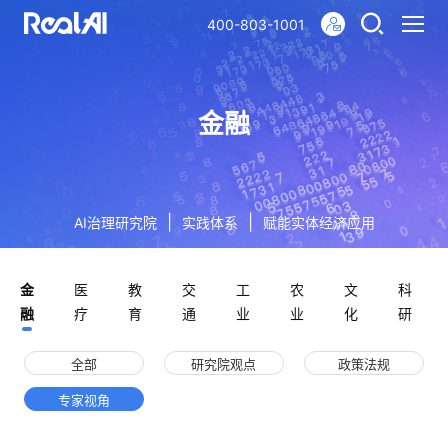
400-803-1001
金融
|
|
AI治理研究院
实践体系
赋能实体经济应用
金
医
教
交
工
农
文
科
融
疗
育
通
业
业
化
研
全部
研究院观点
政策法规
专家视角