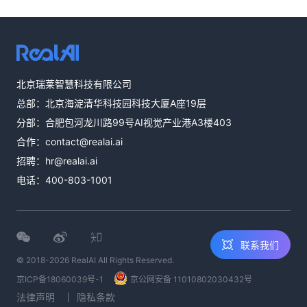
热线咨询
北京瑞莱智慧科技有限公司
400-803-1001
总部：北京海淀清华科技园科技大厦A座19层
邮件咨询
分部：合肥包河龙川路99号AI视觉产业港A3楼403
contact@realai.ai
合作：
contact@realai.ai
留言咨询
招聘：
hr@realai.ai
在线表单沟通需
电话：
400-803-1001
求
联系我们
© 2018-2026 RealAI All Rights Reserved.
京ICP备18060039号-1
京公网安备 11010802030432号
法律声明
隐私条款