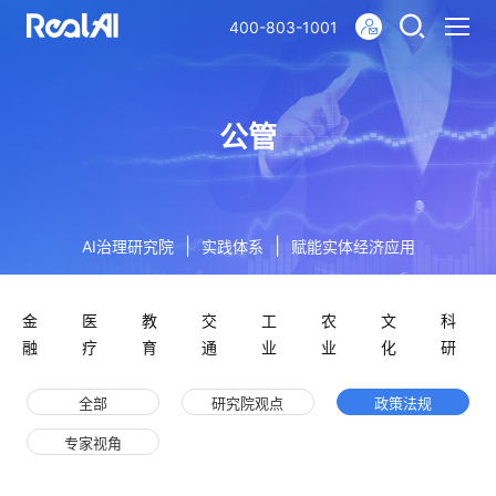
400-803-1001
公管
|
|
AI治理研究院
实践体系
赋能实体经济应用
金
医
教
交
工
农
文
科
融
疗
育
通
业
业
化
研
全部
研究院观点
政策法规
专家视角