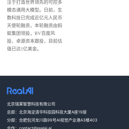
注于打造世界领先的可控多
模态通用大模型。日前，生
数科技已完成近亿元人民币
天使轮融资，本轮融资由蚂
蚁集团领投，BV百度风
投、卓源资本跟投，目前估
值已达1亿美金。
热线咨询
北京瑞莱智慧科技有限公司
400-803-1001
总部：北京海淀清华科技园科技大厦A座19层
邮件咨询
分部：合肥包河龙川路99号AI视觉产业港A3楼403
contact@realai.ai
合作：
contact@realai.ai