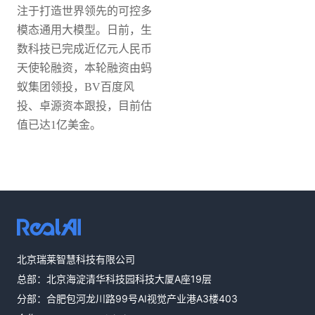
注于打造世界领先的可控多
模态通用大模型。日前，生
数科技已完成近亿元人民币
天使轮融资，本轮融资由蚂
蚁集团领投，BV百度风
投、卓源资本跟投，目前估
值已达1亿美金。
热线咨询
北京瑞莱智慧科技有限公司
400-803-1001
总部：北京海淀清华科技园科技大厦A座19层
邮件咨询
分部：合肥包河龙川路99号AI视觉产业港A3楼403
contact@realai.ai