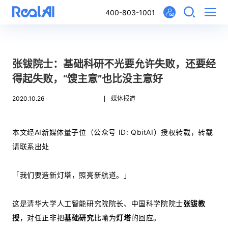
400-803-1001
张钹院士：基础科研不光要允许失败，还要经
得起失败，“馊主意”也比没主意好
2020.10.26
媒体报道
本文经AI新媒体量子位（公众号 ID: QbitAI）授权转载，转载
请联系出处
「我们要造新灯塔，照亮新航道。」
这是清华大学人工智能研究院院长、中国科学院院士
张钹教
授
，对任正非把
基础研究
比喻为
灯塔
的回应。