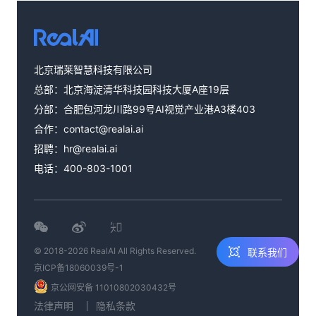
北京瑞莱智慧科技有限公司
热线咨询
400-803-1001
总部：北京海淀清华科技园科技大厦A座19层
分部：合肥包河龙川路99号AI视觉产业港A3楼403
邮件咨询
合作：
contact@realai.ai
contact@realai.ai
招聘：
hr@realai.ai
留言咨询
电话：
400-803-1001
在线表单沟通需
求
© 2018-2026 RealAI All Rights Reserved.
联系我们
京ICP备18060039号-1
京公网安备 11010802030432号
法律声明
隐私条款