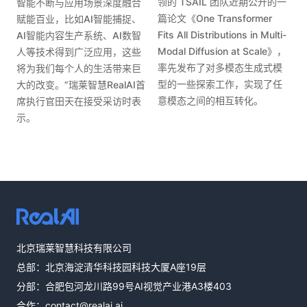
领的 TSAIL 团队近期公开的一
智能不断与应用场景深度融合
篇论文《One Transformer
赋能百业，比如AI智能捕捉、
Fits All Distributions in Multi-
AI智能内容生产系统、AI数智
Modal Diffusion at Scale》，
人等技术得到广泛应用，这些
率先发布了对多模态生成式模
将为我们每个人的生活带来巨
型的一些探索工作，实现了任
大的改变。”瑞莱智慧RealAI首
意模态之间的相互转化。
席执行官田天在接受采访时表
示。
热线咨询
北京瑞莱智慧科技有限公司
400-803-1001
总部：北京海淀清华科技园科技大厦A座19层
邮件咨询
分部：合肥包河龙川路99号AI视觉产业港A3楼403
contact@realai.ai
合作：
contact@realai.ai