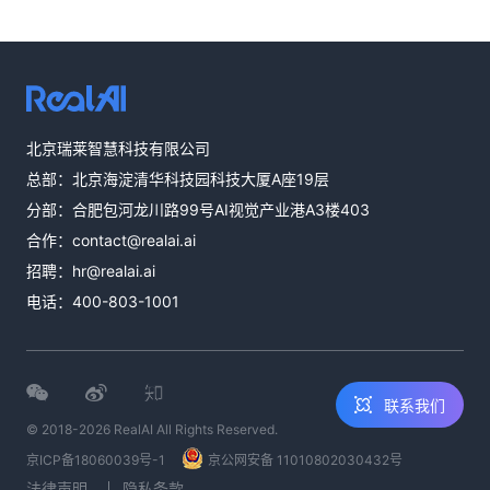
热线咨询
北京瑞莱智慧科技有限公司
400-803-1001
总部：北京海淀清华科技园科技大厦A座19层
邮件咨询
分部：合肥包河龙川路99号AI视觉产业港A3楼403
contact@realai.ai
合作：
contact@realai.ai
留言咨询
招聘：
hr@realai.ai
在线表单沟通需
电话：
400-803-1001
求
联系我们
© 2018-2026 RealAI All Rights Reserved.
京ICP备18060039号-1
京公网安备 11010802030432号
法律声明
隐私条款