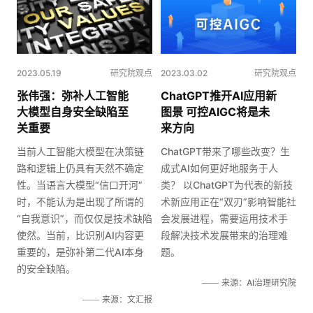
2023.05.19
研究院观点
2023.03.02
研究院观点
张伟强：弥补人工智能
ChatGPT推开AI应用新
大模型自身安全缺陷至
图景 可控AIGC将是未
关重要
来方向
当前人工智能大模型在决策链
ChatGPT带来了哪些改变？生
路和逻辑上仍具有天然不确定
成式AI如何更好地服务于人
性。当语言大模型“信口开河”
类？ 以ChatGPT为代表的新技
时，不能认为是出现了所谓的
术新应用正在“双刃”影响智能社
“自我意识”，而仅仅是技术缺陷
会发展进程，需要运用技术手
使然。当前，比识别AI内容更
段解决技术发展带来的治理难
重要的，是弥补第二代AI本身
题。
的安全缺陷。
来源：AI治理研究院
来源：文汇报