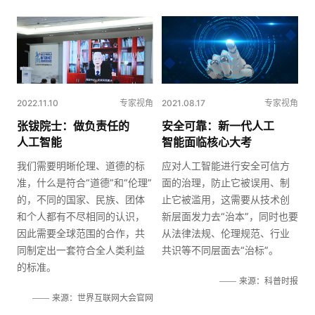
2022.11.10
专家视角
2021.08.17
专家视角
张钹院士：做负责任的
安全可靠：新一代人工
人工智能
智能面临核心大考
我们需要明晰伦理、道德的标
应对人工智能进行安全可信方
准，什么是符合“道德”和“伦理”
面的治理，防止它被误用、制
的，不同的国家、民族、团体
止它被滥用，这需要从技术创
和个人都有不尽相同的认识，
新层面发力去“治本”，同时也要
因此需要全球范围的合作，共
从法律法规、伦理规范、行业
同制定出一套符合全人类利益
共识等不同层面去“治标”。
的标准。
来源：科普时报
来源：世界互联网大会官网